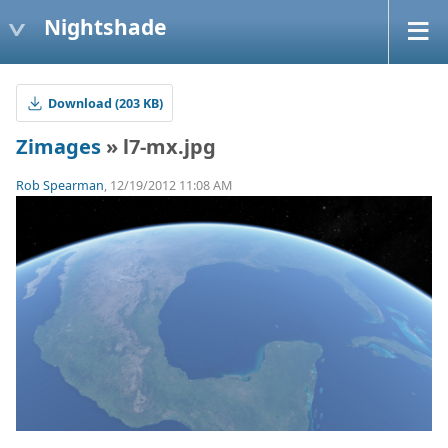
Nightshade
Download (203 KB)
Zimages
» l7-mx.jpg
Rob Spearman
, 12/19/2012 11:08 AM